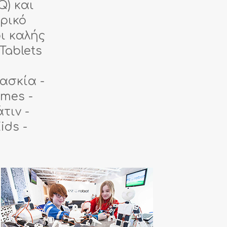
) και
τρικό
οι καλής
Tablets
φασκία -
ames -
τιν -
ids -