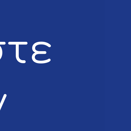
στε
ν