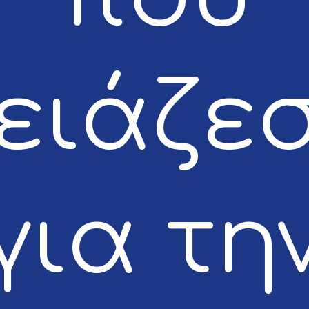
ειάζε
για τη