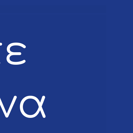
τε
 να