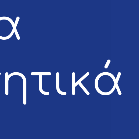
α
γητικά