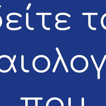
δείτε τ
αιολο
που