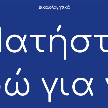
Δικαιολογητικά
ατήσ
ώ για