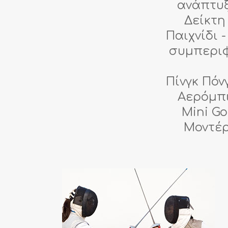
ανάπτυξ
Δείκτη
Παιχνίδι 
συμπεριφ
Πίνγκ Πόν
Αερόμπι
Mini Go
Μοντέρ