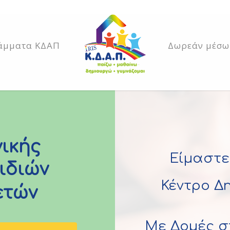
άμματα ΚΔΑΠ
Δωρεάν μέσω
ικής
Είμαστε
ιδιών
Κέντρο Δ
ετών
Με Δομές σ