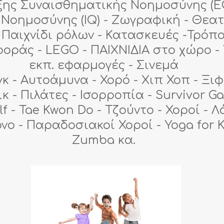
ης Συναισθηματικής Νοημοσύνης (EQ
 Νοημοσύνης (IQ) - Ζωγραφική - Θεα
- Παιχνίδι ρόλων - Κατασκευές -Τρόπ
οράς - LEGO - ΠΑΙΧΝΙΔΙΑ στο χώρο - 
εκπ. εφαρμογές - Σινεμά
γκ - Αυτοάμυνα - Χορό - Χιπ Χοπ - Ξι
κ - Πιλάτες - Ισορροπία - Survivor G
lf - Tae Kwon Do - Τζούντο - Χοροί - Λά
νο - Παραδοσιακοί Χοροί - Yoga for K
Zumba κα.